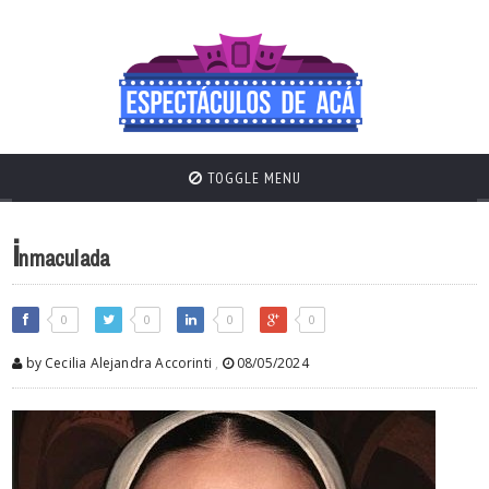
TOGGLE MENU
i
nmaculada
0
0
0
0
by Cecilia Alejandra Accorinti
,
08/05/2024