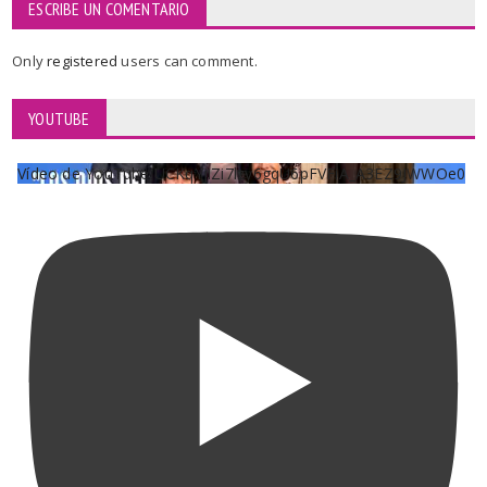
ESCRIBE UN COMENTARIO
Only
registered
users can comment.
YOUTUBE
Vídeo de YouTube UCKqYjiZi7lzy6gqU6pFVFiA_A3EZ9JWWOe0