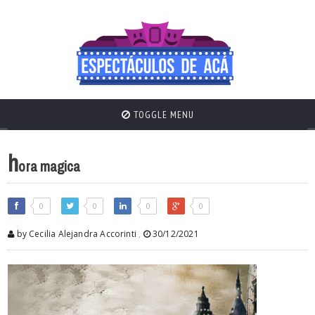
TOGGLE MENU
h
ora magica
0
0
0
0
by Cecilia Alejandra Accorinti
,
30/12/2021