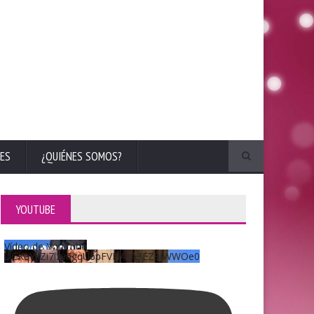
ES
¿QUIÉNES SOMOS?
YOUTUBE
Vídeo de YouTube
UCKqYjiZi7lzy6gqU6pFVFiA_A3EZ9JWWOe0