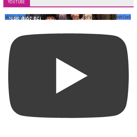
YOUTUBE
Vídeo de YouTube UCKqYjiZi7lzy6gqU6pFVFiA_A3EZ9JWWOe0