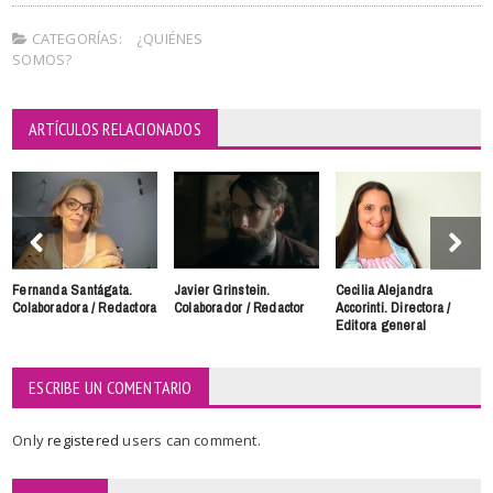
CATEGORÍAS:
¿QUIÉNES
SOMOS?
ARTÍCULOS RELACIONADOS
Fernanda Santágata.
Javier Grinstein.
Cecilia Alejandra
Colaboradora / Redactora
Colaborador / Redactor
Accorinti. Directora /
Editora general
ESCRIBE UN COMENTARIO
Only
registered
users can comment.