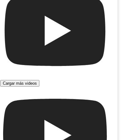
os uranistas
Otoño tango
Cargar más videos