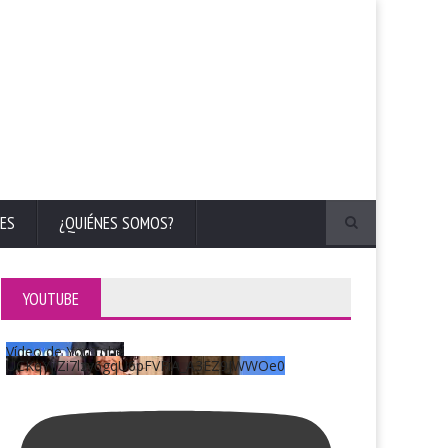
ES
¿QUIÉNES SOMOS?
YOUTUBE
Vídeo de YouTube
UCKqYjiZi7lzy6gqU6pFVFiA_A3EZ9JWWOe0