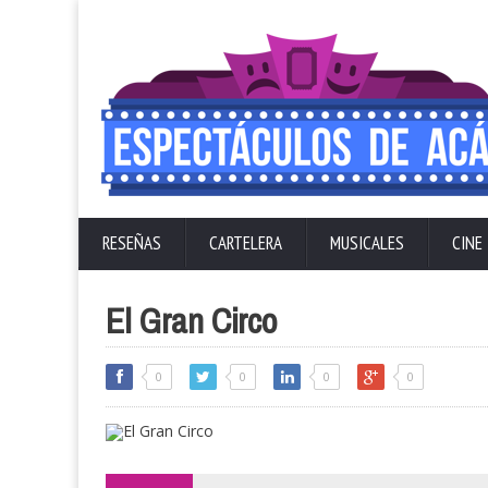
RESEÑAS
CARTELERA
MUSICALES
CINE
El Gran Circo
0
0
0
0