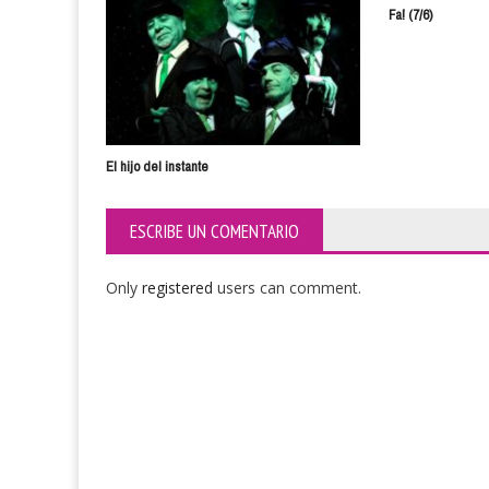
Fa! (7/6)
El hijo del instante
ESCRIBE UN COMENTARIO
Only
registered
users can comment.