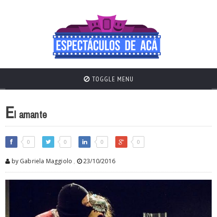
TOGGLE MENU
E
l amante
0
0
0
0
by Gabriela Maggiolo
,
23/10/2016