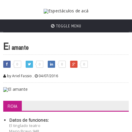
TOGGLE MENU
E
l amante
0
0
0
0
by Ariel Fassio
,
04/07/2016
FICHA
Datos de funciones:
El tinglado teatro
Mario Bravo 948