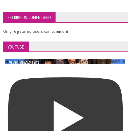
ESCRIBE UN COMENTARIO
Only
registered
users can comment.
YOUTUBE
Vídeo de YouTube UCKqYjiZi7lzy6gqU6pFVFiA_A3EZ9JWWOe0