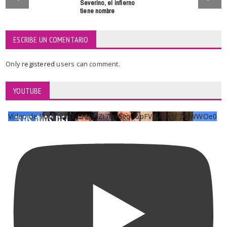
Severino, el infierno
tiene nombre
ESCRIBE UN COMENTARIO
Only
registered
users can comment.
YOUTUBE
Vídeo de YouTube UCKqYjiZi7lzy6gqU6pFVFiA_A3EZ9JWWOe0