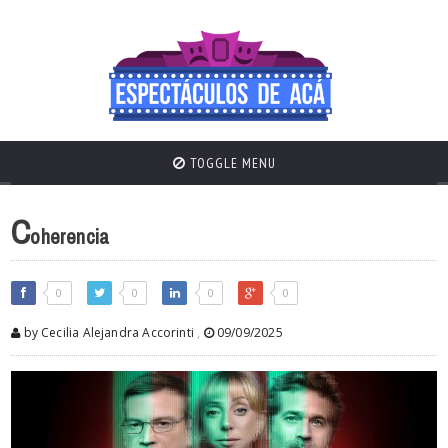
TOGGLE MENU
C
oherencia
0
0
0
0
by Cecilia Alejandra Accorinti
,
09/09/2025