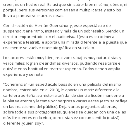
creer, es un hecho real. Es así que sin saber bien ni cómo, dónde, ni
porqué, pero sus versiones comienzan a multiplicarse y esto los
lleva a plantearse muchas cosas.
Con dirección de Hernán Guerschuny, este espectáculo de
suspenso, tiene ritmo, misterio y más de un sobresalto. Siendo un
director emparentado con el audiovisual (esta es su primera
experiencia teatral), le aporta una mirada diferente a la puesta que
realmente se vuelve cinematográfica en su relato.
Los actores están muy bien, realizan trabajos muy naturalistas y
verosímiles; logran crear climas diversos, pudiendo resaltarse el
quizá menos habitual en teatro: suspenso. Todos tienen amplia
experiencia y se nota.
“Coherencia” (un espectáculo basado en una película del mismo
nombre, estrenada en el 2013), le aporta un matiz diferente a la
cartelera porteña, su historia teñida de ciencia ficción mantiene a
la platea atenta y la toma por sorpresa varias veces (esto se refleja
en las reacciones del público). Deja varias preguntas abiertas,
sobre todo a sus protagonistas, quienes se quedan con una de las
más frecuentes en la vida, pero esta vez con un sentido (quizá)
diferente ¿quién soy?.