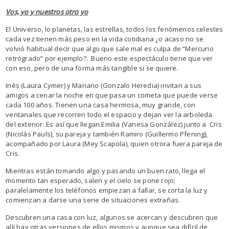
Vos, yo y nuestros otro yo
El Universo, lo planetas, las estrellas, todos los fenómenos celestes
cada vez tienen más peso en la vida cotidiana ¿o acaso no se
volvió habitual decir que algo que sale mal es culpa de “Mercurio
retrógrado” por ejemplo?. Bueno este espectáculo tiene que ver
con eso, pero de una forma más tangible si se quiere.
Inés (Laura Cymer) y Mariano (Gonzalo Heredia) invitan a sus
amigos a cenar la noche en que pasa un cometa que puede verse
cada 100 años. Tienen una casa hermosa, muy grande, con
ventanales que recorren todo el espacio y dejan ver la arboleda
del exterior. Es así que llegan Emilia (Vanesa González) junto a Cris
(Nicolás Pauls), su pareja y también Ramiro (Guillermo Pfening),
acompañado por Laura (Mey Scapola), quien otrora fuera pareja de
Cris.
Mientras están tomando algo y pasando un buen rato, llega el
momento tan esperado, salen y el cielo se pone rojo;
paralelamente los teléfonos empiezan a fallar, se corta la luz y
comienzan a darse una serie de situaciones extrañas.
Descubren una casa con luz, algunos se acercan y descubren que
allí hay otras versiones de ellos mismos y aunque sea difícil de