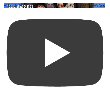
Vídeo de YouTube UCKqYjiZi7lzy6gqU6pFVFiA_A3EZ9JWWOe0