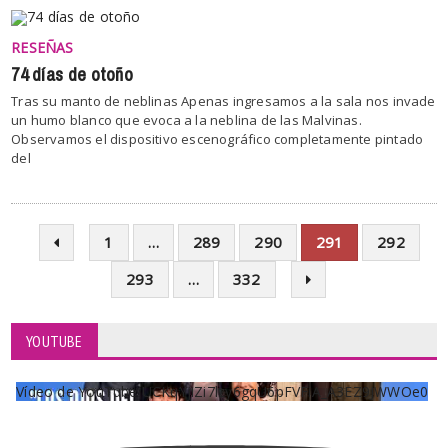
RESEÑAS
74 días de otoño
Tras su manto de neblinas Apenas ingresamos a la sala nos invade
un humo blanco que evoca a la neblina de las Malvinas.
Observamos el dispositivo escenográfico completamente pintado
del
1
…
289
290
291
292
293
…
332
YOUTUBE
Vídeo de YouTube UCKqYjiZi7lzy6gqU6pFVFiA_A3EZ9JWWOe0