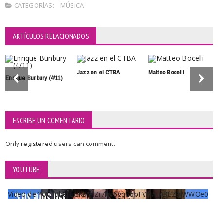
CATEGORÍAS:
MÚSICA
ARTÍCULOS RELACIONADOS
Jazz en el CTBA
Matteo Bocelli
Enrique Bunbury (4/11)
ESCRIBE UN COMENTARIO
Only
registered
users can comment.
YOUTUBE
Vídeo de YouTube UCKqYjiZi7lzy6gqU6pFVFiA_A3EZ9JWWOe0