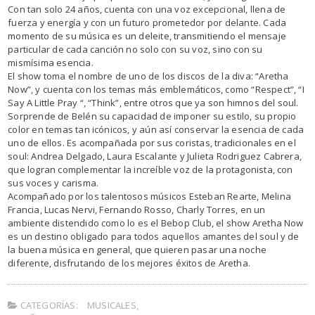
Con tan solo 24 años, cuenta con una voz excepcional, llena de
fuerza y energía y con un futuro prometedor por delante. Cada
momento de su música es un deleite, transmitiendo el mensaje
particular de cada canción no solo con su voz, sino con su
mismísima esencia.
El show toma el nombre de uno de los discos de la diva: “Aretha
Now”, y cuenta con los temas más emblemáticos, como “Respect”, “I
Say A Little Pray “, “Think”, entre otros que ya son himnos del soul.
Sorprende de Belén su capacidad de imponer su estilo, su propio
color en temas tan icónicos, y aún así conservar la esencia de cada
uno de ellos. Es acompañada por sus coristas, tradicionales en el
soul: Andrea Delgado, Laura Escalante y Julieta Rodriguez Cabrera,
que logran complementar la increíble voz de la protagonista, con
sus voces y carisma.
Acompañado por los talentosos músicos Esteban Rearte, Melina
Francia, Lucas Nervi, Fernando Rosso, Charly Torres, en un
ambiente distendido como lo es el Bebop Club, el show Aretha Now
es un destino obligado para todos aquellos amantes del soul y de
la buena música en general, que quieren pasar una noche
diferente, disfrutando de los mejores éxitos de Aretha.
CATEGORÍAS:
MUSICALES
,