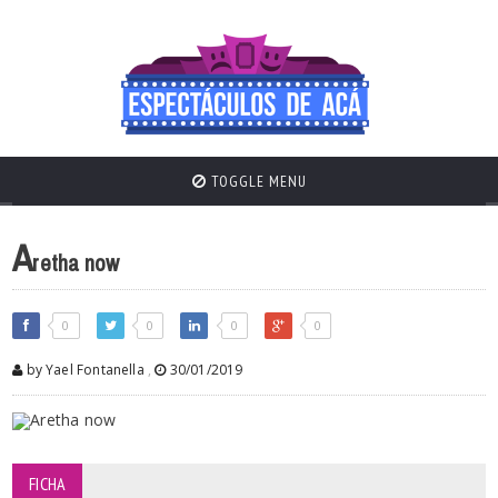
TOGGLE MENU
A
retha now
0
0
0
0
by Yael Fontanella
,
30/01/2019
FICHA