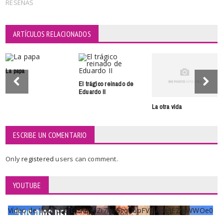
RESEÑAS
ARTÍCULOS RELACIONADOS
La papa
El trágico reinado de
Eduardo II
La otra vida
ESCRIBE UN COMENTARIO
Only
registered
users can comment.
YOUTUBE
Vídeo de YouTube UCKqYjiZi7lzy6gqU6pFVFiA_A3EZ9JWWOe0