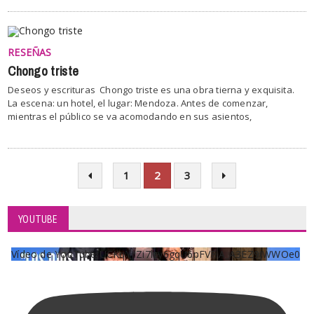
RESEÑAS
Chongo triste
Deseos y escrituras Chongo triste es una obra tierna y exquisita.
La escena: un hotel, el lugar: Mendoza. Antes de comenzar,
mientras el público se va acomodando en sus asientos,
1
2
3
YOUTUBE
Vídeo de YouTube UCKqYjiZi7lzy6gqU6pFVFiA_A3EZ9JWWOe0