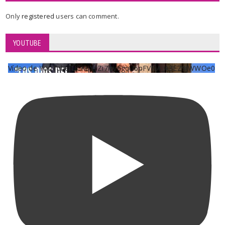
Only
registered
users can comment.
YOUTUBE
Vídeo de YouTube UCKqYjiZi7lzy6gqU6pFVFiA_A3EZ9JWWOe0