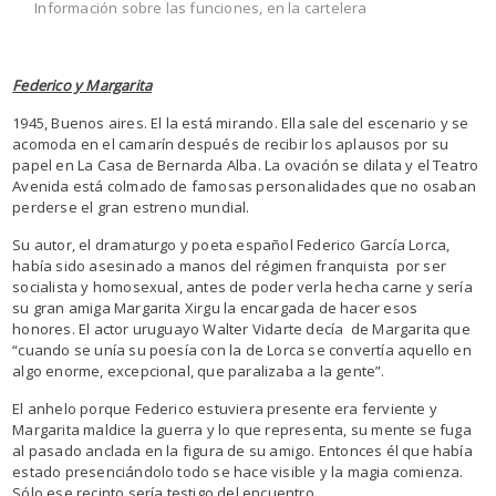
Información sobre las funciones, en la cartelera
Federico y Margarita
1945, Buenos aires. El la está mirando. Ella sale del escenario y se
acomoda en el camarín después de recibir los aplausos por su
papel en La Casa de Bernarda Alba. La ovación se dilata y el Teatro
Avenida está colmado de famosas personalidades que no osaban
perderse el gran estreno mundial.
Su autor, el dramaturgo y poeta español Federico García Lorca,
había sido asesinado a manos del régimen franquista por ser
socialista y homosexual, antes de poder verla hecha carne y sería
su gran amiga Margarita Xirgu la encargada de hacer esos
honores. El actor uruguayo Walter Vidarte decía de Margarita que
“cuando se unía su poesía con la de Lorca se convertía aquello en
algo enorme, excepcional, que paralizaba a la gente”.
El anhelo porque Federico estuviera presente era ferviente y
Margarita maldice la guerra y lo que representa, su mente se fuga
al pasado anclada en la figura de su amigo. Entonces él que había
estado presenciándolo todo se hace visible y la magia comienza.
Sólo ese recinto sería testigo del encuentro.