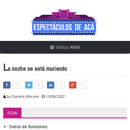
TOGGLE MENU
L
a noche se está muriendo
0
0
0
0
by Daniela Morone
,
13/06/2022
FICHA
Datos de funciones: