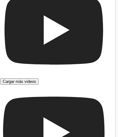
zás hoy
Cargar más videos
Salí de acá