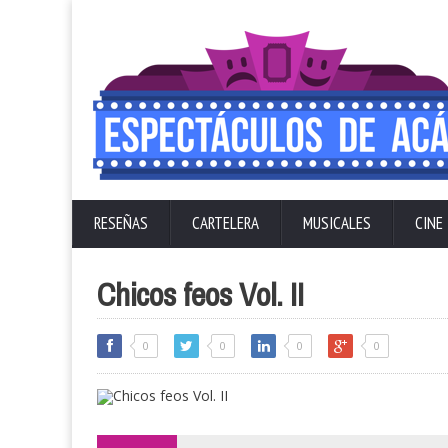
RESEÑAS
CARTELERA
MUSICALES
CINE
Chicos feos Vol. II
0
0
0
0