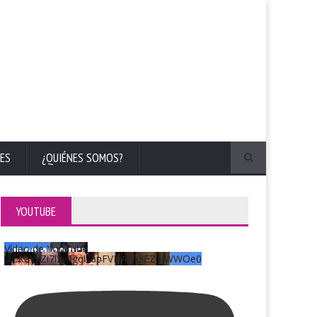
ES
¿QUIÉNES SOMOS?
YOUTUBE
Vídeo de YouTube
UCKqYjiZi7lzy6gqU6pFVFiA_A3EZ9JWWOe0