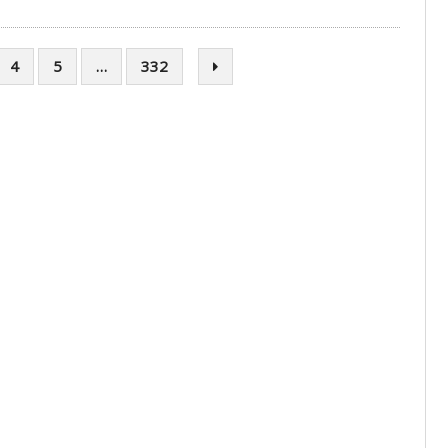
4
5
…
332