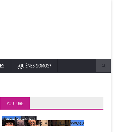
ES
¿QUIÉNES SOMOS?
YOUTUBE
Vídeo de YouTube
UCKqYjiZi7lzy6gqU6pFVFiA_A3EZ9JWWOe0