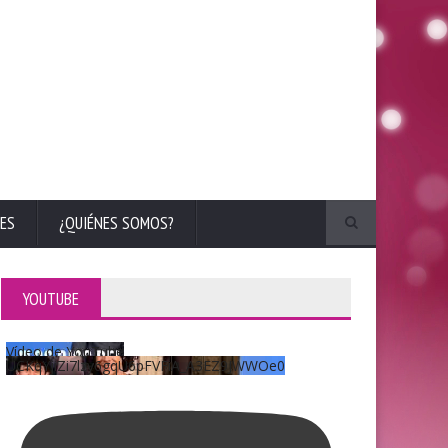
ES
¿QUIÉNES SOMOS?
YOUTUBE
Vídeo de YouTube
UCKqYjiZi7lzy6gqU6pFVFiA_A3EZ9JWWOe0