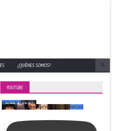
ES
¿QUIÉNES SOMOS?
YOUTUBE
Vídeo de YouTube
UCKqYjiZi7lzy6gqU6pFVFiA_A3EZ9JWWOe0