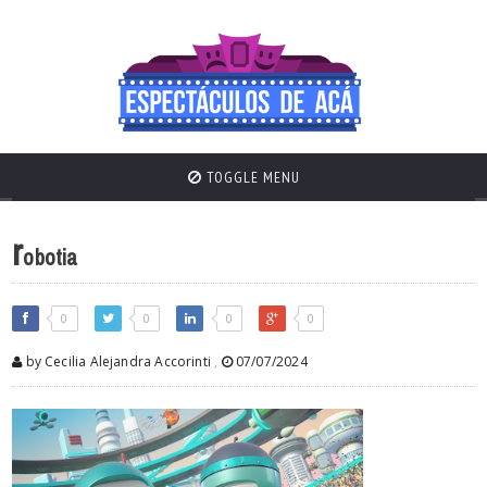
TOGGLE MENU
r
obotia
0
0
0
0
by Cecilia Alejandra Accorinti
,
07/07/2024