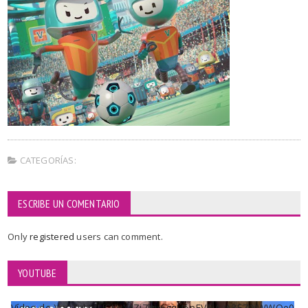
CATEGORÍAS:
ESCRIBE UN COMENTARIO
Only
registered
users can comment.
YOUTUBE
Vídeo de YouTube UCKqYjiZi7lzy6gqU6pFVFiA_A3EZ9JWWOe0