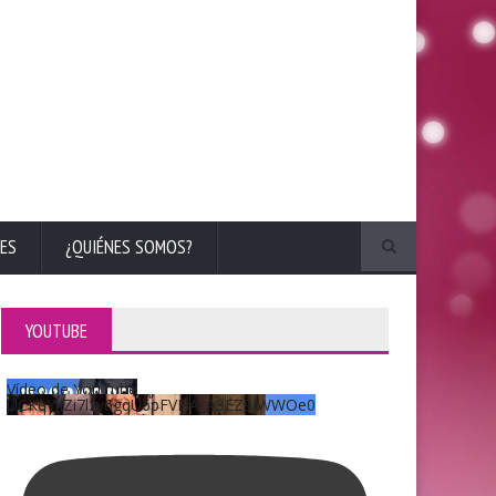
ES
¿QUIÉNES SOMOS?
YOUTUBE
Vídeo de YouTube
UCKqYjiZi7lzy6gqU6pFVFiA_A3EZ9JWWOe0