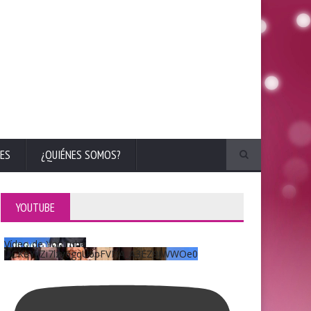
ES
¿QUIÉNES SOMOS?
YOUTUBE
Vídeo de YouTube
UCKqYjiZi7lzy6gqU6pFVFiA_A3EZ9JWWOe0