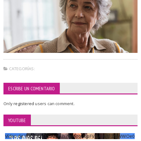
CATEGORÍAS:
ESCRIBE UN COMENTARIO
Only
registered
users can comment.
YOUTUBE
Vídeo de YouTube UCKqYjiZi7lzy6gqU6pFVFiA_A3EZ9JWWOe0