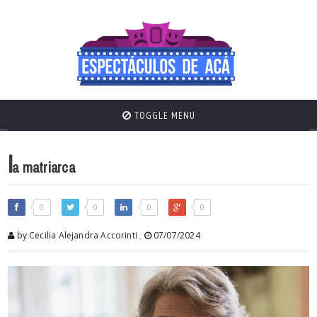
TOGGLE MENU
l
a matriarca
0
0
0
0
by Cecilia Alejandra Accorinti
,
07/07/2024