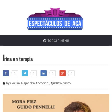
TOGGLE MENU
i
rina en terapia
0
0
0
0
by Cecilia Alejandra Accorinti
,
08/02/2025