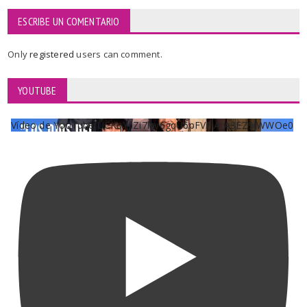
ESCRIBE UN COMENTARIO
Only
registered
users can comment.
YOUTUBE
Vídeo de YouTube UCKqYjiZi7lzy6gqU6pFVFiA_A3EZ9JWWOe0