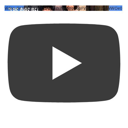
Vídeo de YouTube UCKqYjiZi7lzy6gqU6pFVFiA_A3EZ9JWWOe0