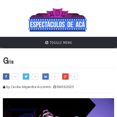
TOGGLE MENU
G
ris
0
0
0
0
by Cecilia Alejandra Accorinti
,
09/03/2025