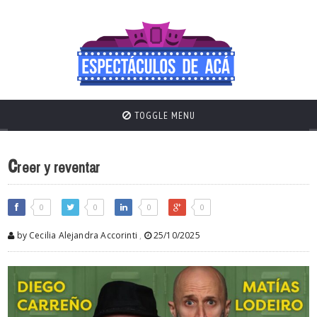
TOGGLE MENU
c
reer y reventar
0
0
0
0
by Cecilia Alejandra Accorinti
,
25/10/2025