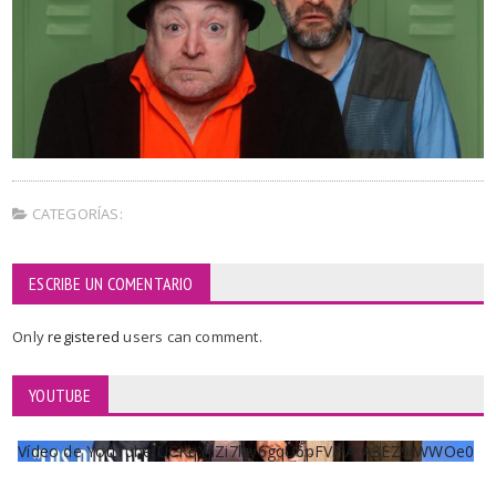
CATEGORÍAS:
ESCRIBE UN COMENTARIO
Only
registered
users can comment.
YOUTUBE
Vídeo de YouTube UCKqYjiZi7lzy6gqU6pFVFiA_A3EZ9JWWOe0