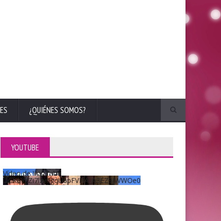
ES
¿QUIÉNES SOMOS?
YOUTUBE
Vídeo de YouTube
UCKqYjiZi7lzy6gqU6pFVFiA_A3EZ9JWWOe0