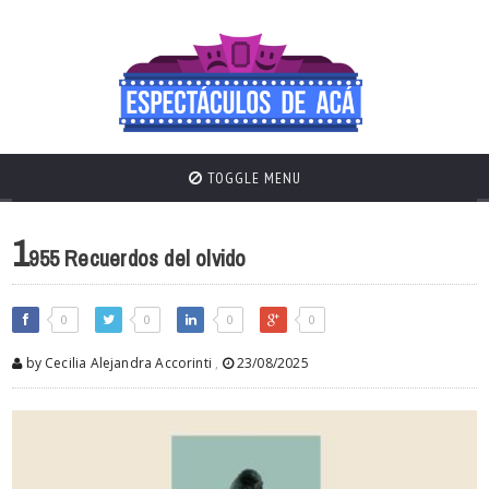
TOGGLE MENU
1
955 Recuerdos del olvido
0
0
0
0
by Cecilia Alejandra Accorinti
,
23/08/2025