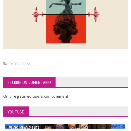
CATEGORÍAS:
ESCRIBE UN COMENTARIO
Only
registered
users can comment.
YOUTUBE
Vídeo de YouTube UCKqYjiZi7lzy6gqU6pFVFiA_A3EZ9JWWOe0